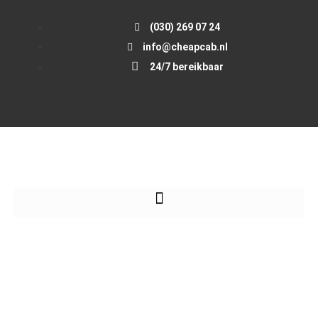
(030) 269 07 24
info@cheapcab.nl
24/7 bereikbaar
Taxi van Utrecht naar
Naarden €100,-