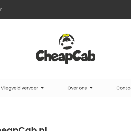
r
Vliegveld vervoer
Over ons
Conta
heapCab.nl