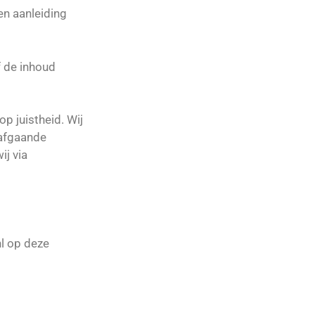
en aanleiding
f de inhoud
p juistheid. Wij
rafgaande
ij via
l op deze